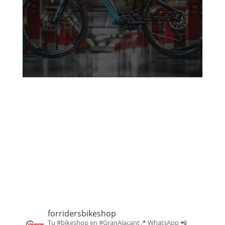
forridersbikeshop
Tu #bikeshop en #GranAlacant📍
WhatsApp 📲