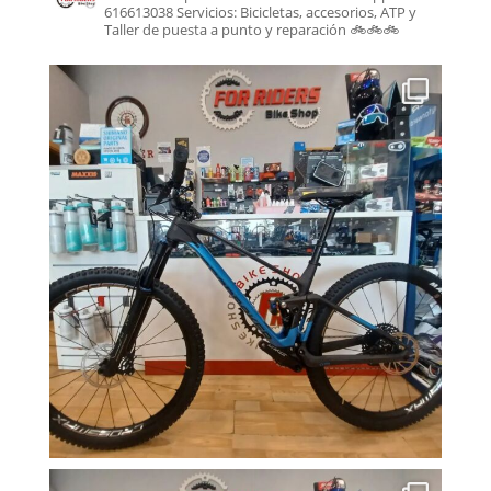
616613038
Servicios: Bicicletas, accesorios, ATP y
Taller de puesta a punto y reparación
🚲🚲🚲