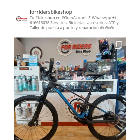
forridersbikeshop
Tu #bikeshop en #GranAlacant📍
WhatsApp 📲
616613038
Servicios: Bicicletas, accesorios, ATP y
Taller de puesta a punto y reparación
🚲🚲🚲