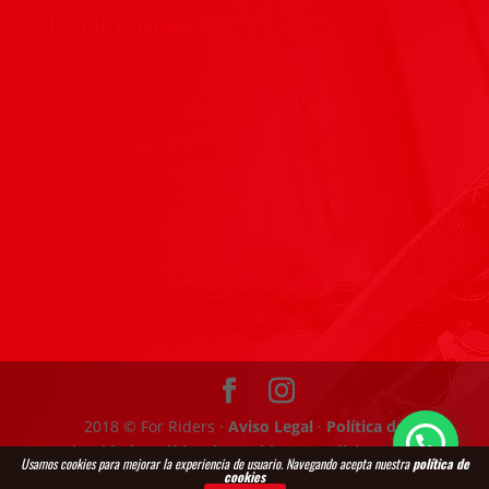
Dónde estamos
2018 © For Riders ·
Aviso Legal
·
Política de
Privacidad
·
Política de Cookies
·
Condiciones
Web
Usamos cookies para mejorar la experiencia de usuario. Navegando acepta nuestra
política de
Diseñada por:
Agentis Marketing & Solutions
cookies