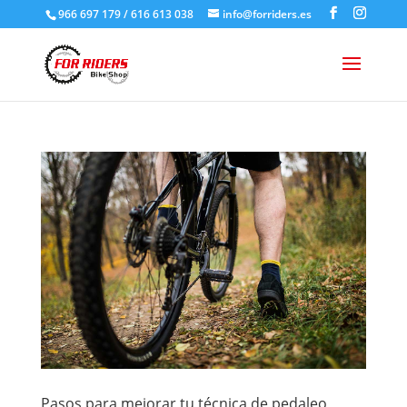
966 697 179 / 616 613 038
info@forriders.es
Pasos para mejorar tu técnica de pedaleo