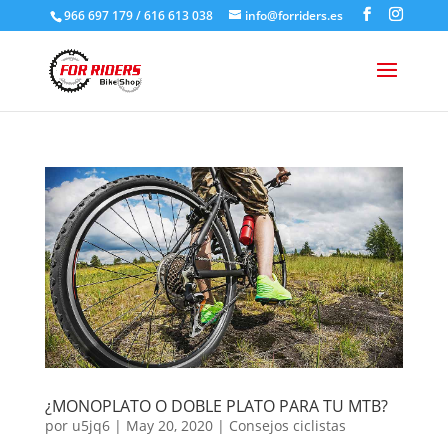
966 697 179 / 616 613 038
info@forriders.es
¿MONOPLATO O DOBLE PLATO PARA TU MTB?
por
u5jq6
|
May 20, 2020
|
Consejos ciclistas