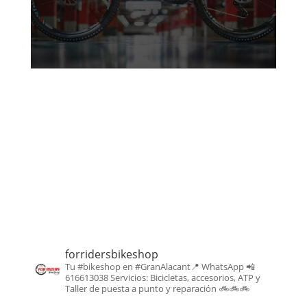
forridersbikeshop
Tu #bikeshop en #GranAlacant📍
WhatsApp 📲
616613038
Servicios: Bicicletas, accesorios, ATP y
Taller de puesta a punto y reparación
🚲🚲🚲