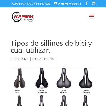
966 697 179 / 616 613 038
info@forriders.es
Tipos de sillines de bici y
cual utilizar.
Ene 7, 2021
|
0 Comentarios