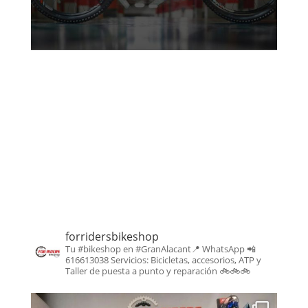
forridersbikeshop
Tu #bikeshop en #GranAlacant📍
WhatsApp 📲
616613038
Servicios: Bicicletas, accesorios, ATP y
Taller de puesta a punto y reparación
🚲🚲🚲