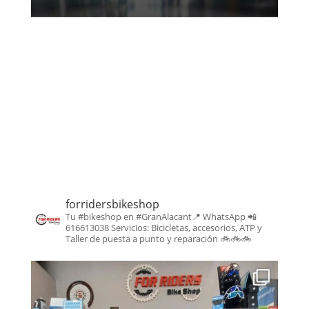
forridersbikeshop
Tu #bikeshop en #GranAlacant📍
WhatsApp 📲
616613038
Servicios: Bicicletas, accesorios, ATP y
Taller de puesta a punto y reparación
🚲🚲🚲