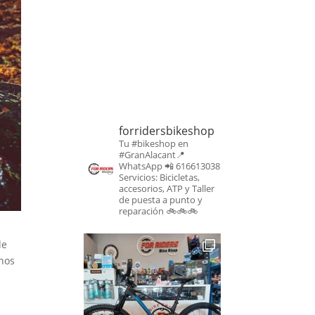
forridersbikeshop
Tu #bikeshop en
#GranAlacant📍
WhatsApp 📲 616613038
Servicios: Bicicletas,
accesorios, ATP y Taller
de puesta a punto y
reparación
🚲🚲🚲
de
inos