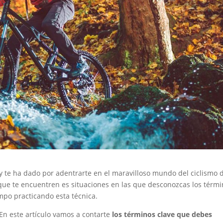
 y te ha dado por adentrarte en el maravilloso mundo del ciclismo 
ue te encuentren es situaciones en las que desconozcas los térm
iempo practicando esta técnica.
 En este artículo vamos a contarte
los términos clave que debes