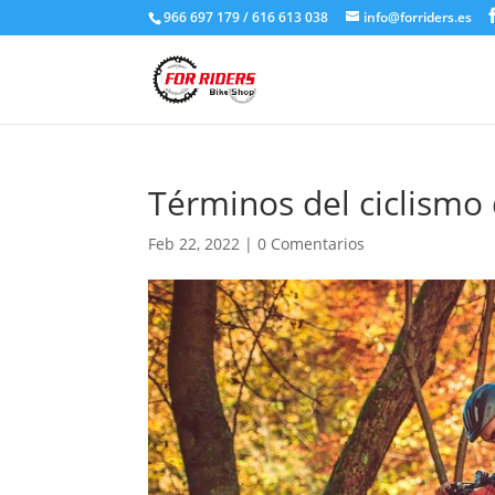
966 697 179 / 616 613 038
info@forriders.es
Términos del ciclismo
Feb 22, 2022
|
0 Comentarios