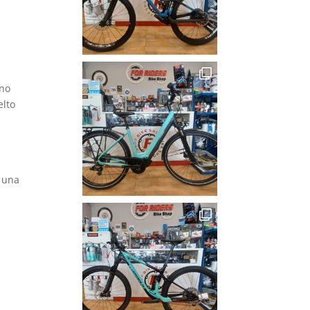
uno
elto
e una