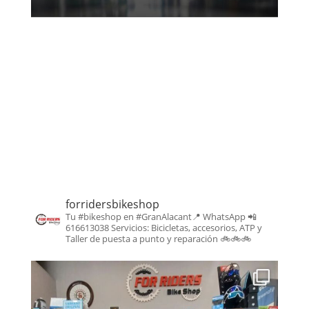
forridersbikeshop
Tu #bikeshop en #GranAlacant📍
WhatsApp 📲
616613038
Servicios: Bicicletas, accesorios, ATP y
Taller de puesta a punto y reparación
🚲🚲🚲