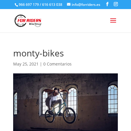
966 697 179 / 616 613 038
info@forriders.es
monty-bikes
May 25, 2021
|
0 Comentarios