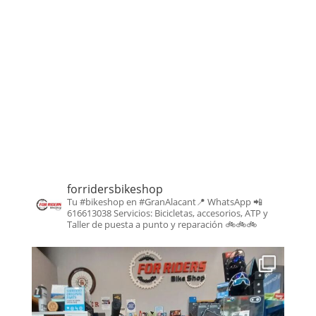
forridersbikeshop
Tu #bikeshop en #GranAlacant📍
WhatsApp 📲
616613038
Servicios: Bicicletas, accesorios, ATP y
Taller de puesta a punto y reparación
🚲🚲🚲