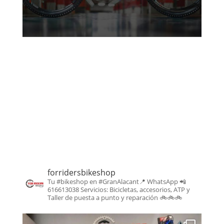
forridersbikeshop
Tu #bikeshop en #GranAlacant📍
WhatsApp 📲
616613038
Servicios: Bicicletas, accesorios, ATP y
Taller de puesta a punto y reparación
🚲🚲🚲