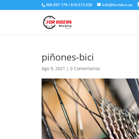
966 697 179 / 616 613 038
info@forriders.es
piñones-bici
Ago 9, 2021
|
0 Comentarios