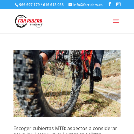
966 697 179 / 616 613 038
info@forriders.es
Escoger cubiertas MTB: aspectos a considerar