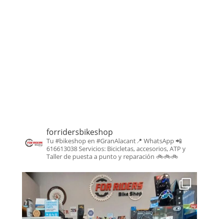
forridersbikeshop
Tu #bikeshop en #GranAlacant📍
WhatsApp 📲
616613038
Servicios: Bicicletas, accesorios, ATP y
Taller de puesta a punto y reparación
🚲🚲🚲