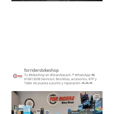
forridersbikeshop
Tu #bikeshop en #GranAlacant📍
WhatsApp 📲
616613038
Servicios: Bicicletas, accesorios, ATP y
Taller de puesta a punto y reparación
🚲🚲🚲