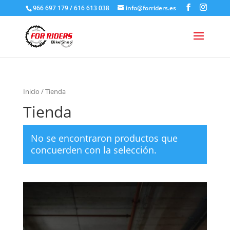
966 697 179 / 616 613 038
info@forriders.es
Inicio
/ Tienda
Tienda
No se encontraron productos que
concuerden con la selección.