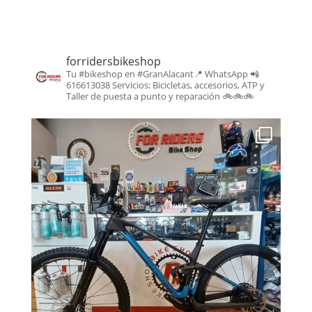
forridersbikeshop
Tu #bikeshop en #GranAlacant📍
WhatsApp 📲
616613038
Servicios: Bicicletas, accesorios, ATP y
Taller de puesta a punto y reparación
🚲🚲🚲